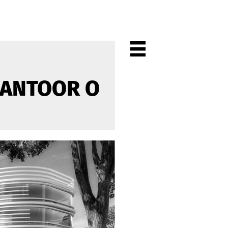
ANTOOR O
PROJECTEN
ALLE
PARTICULIEREN
KANTOREN
CULTUUR
WONEN
HORECA
WINKELS
STADSCENTRA