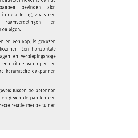
 banden bevinden zich
in detaillering, zoals een
de raamverdelingen en
d en eigen.
en en een kap, is gekozen
kozijnen. Een horizontale
lagen en verdiepingshoge
n een ritme van open en
kke keramische dakpannen
gevels tussen de betonnen
t en geven de panden een
recte relatie met de tuinen