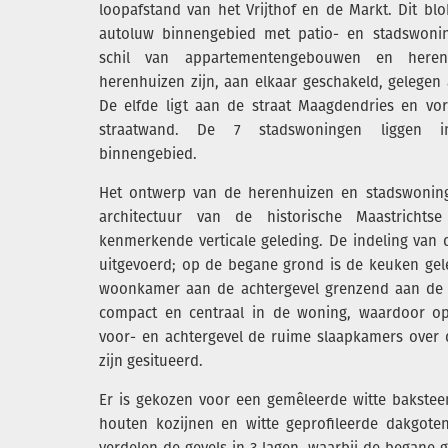
loopafstand van het Vrijthof en de Markt. Dit bl
autoluw binnengebied met patio- en stadswon
schil van appartementengebouwen en heren
herenhuizen zijn, aan elkaar geschakeld, gelegen 
De elfde ligt aan de straat Maagdendries en vo
straatwand. De 7 stadswoningen liggen 
binnengebied.
Het ontwerp van de herenhuizen en stadswoning
architectuur van de historische Maastricht
kenmerkende verticale geleding. De indeling van 
uitgevoerd; op de begane grond is de keuken gel
woonkamer aan de achtergevel grenzend aan de t
compact en centraal in de woning, waardoor o
voor- en achtergevel de ruime slaapkamers over
zijn gesitueerd.
Er is gekozen voor een gemêleerde witte bakste
houten kozijnen en witte geprofileerde dakgote
verdelen de gevels in 3 lagen, waarbij de begane 