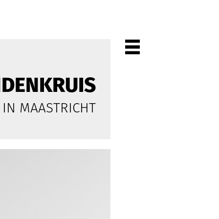
NDENKRUIS
PROJECTEN
 IN MAASTRICHT
ALLE
PARTICULIEREN
KANTOREN
CULTUUR
WONEN
HORECA
WINKELS
STADSCENTRA