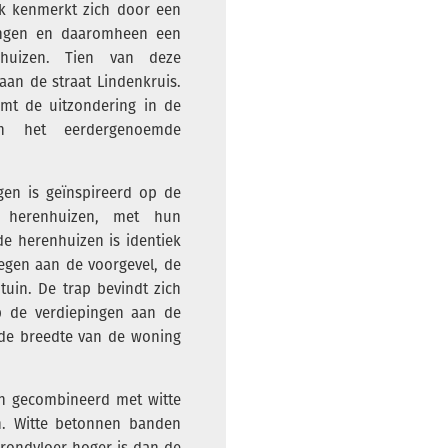
ok kenmerkt zich door een
ingen en daaromheen een
huizen. Tien van deze
aan de straat Lindenkruis.
rmt de uitzondering in de
in het eerdergenoemde
en is geïnspireerd op de
se herenhuizen, met hun
de herenhuizen is identiek
egen aan de voorgevel, de
uin. De trap bevindt zich
p de verdiepingen aan de
 de breedte van de woning
en gecombineerd met witte
n. Witte betonnen banden
grondvloer hoger is dan de