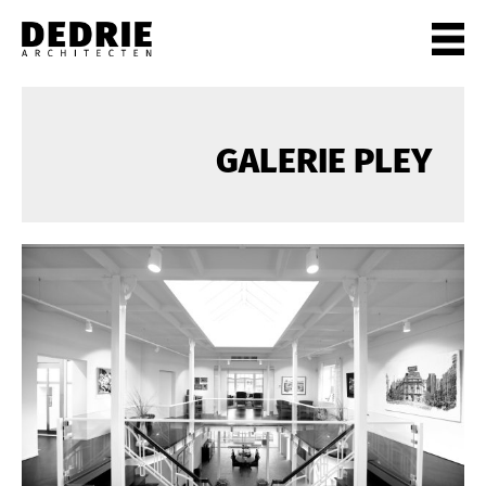
PROJECTEN
ALLE
GALERIE PLEY
PARTICULIEREN
KANTOREN
CULTUUR
WONEN
HORECA
WINKELS
STADSCENTRA
INFO